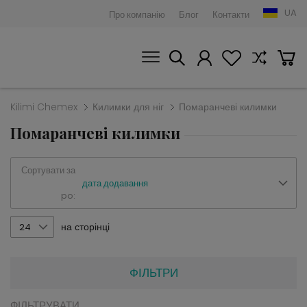
UA
Про компанію
Блог
Контакти
Kilimi Chemex
Килимки для ніг
Помаранчеві килимки
Помаранчеві килимки
Сортувати за
дата додавання
po:
на сторінці
24
ФІЛЬТРИ
ФІЛЬТРУВАТИ