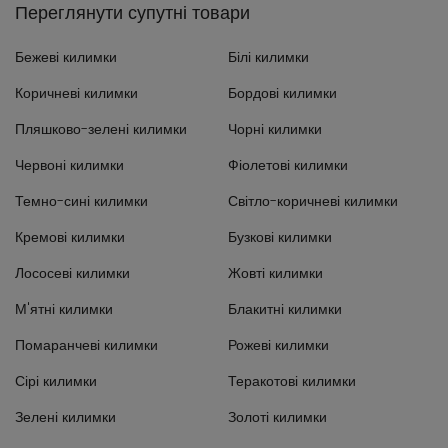
Переглянути супутні товари
Бежеві килимки
Білі килимки
Коричневі килимки
Бордові килимки
Пляшково-зелені килимки
Чорні килимки
Червоні килимки
Фіолетові килимки
Темно-сині килимки
Світло-коричневі килимки
Кремові килимки
Бузкові килимки
Лососеві килимки
Жовті килимки
М'ятні килимки
Блакитні килимки
Помаранчеві килимки
Рожеві килимки
Сірі килимки
Теракотові килимки
Зелені килимки
Золоті килимки