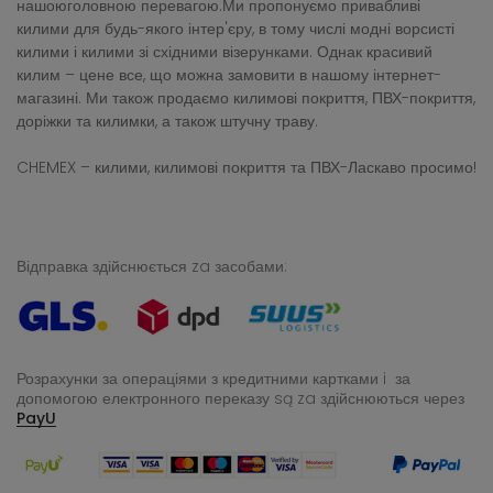
нашоюголовною перевагою.Ми пропонуємо привабливі
килими для будь-якого інтер'єру, в тому числі модні ворсисті
килими і килими зі східними візерунками. Однак красивий
килим – цене все, що можна замовити в нашому інтернет-
магазині. Ми також продаємо килимові покриття, ПВХ-покриття,
доріжки та килимки, а також штучну траву.
CHEMEX – килими, килимові покриття та ПВХ-Ласкаво просимо!
Відправка здійснюється za засобами:
Розрахунки за операціями з кредитними картками i за
допомогою електронного переказу
są za здійснюються через
PayU