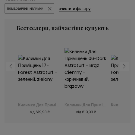
очистити фільтрy
помаранчеві килимки
Бестселери, найчастіше купують
Килимки Для Приміщень 06-Dark Astroturf - Brąz Ciemny - коричневий, brązowy
Килимки Для Приміщень 17-Forest Astroturf - зелений, zielony
Килимки Для Приміщень 06-Dark Astroturf - Brąz Ciemny - коричневий, brązowy
 ₴
від
619,93 ₴
від
619,93 ₴
від
619