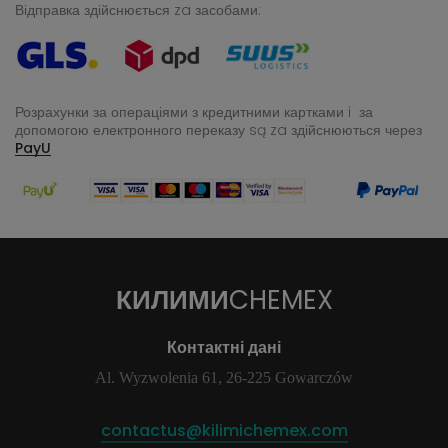
Відправка здійснюється za засобами:
Розрахунки за операціями з кредитними картками i за
допомогою електронного переказу
są za здійснюються через
PayU
КИЛИМИ
CHEMEX
Контактні дані
Al. Wyzwolenia 61, 26-225 Gowarczów
contactus@kilimichemex.com