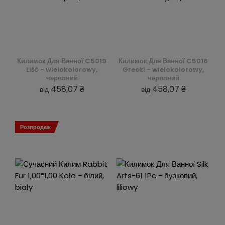
Килимок Для Ванної C5019
Килимок Для Ванної C5016
Liść - wielokolorowy,
Grecki - wielokolorowy,
червоний
червоний
458,07 ₴
458,07 ₴
від
від
Розпродаж