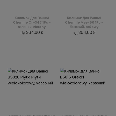
Килимок Для Ванної
Килимок Для Ванної
Chenille Cr-347 1Pc -
Chenille Mse-50 1Pc -
зелений, zielony
бежевий, beżowy
364,60 ₴
364,60 ₴
від
від