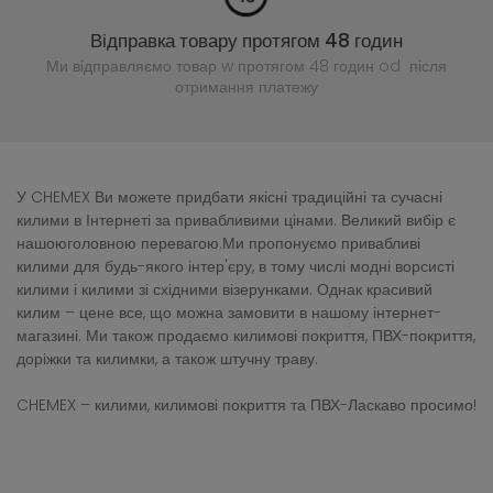
Відправка товару протягом 48 годин
Ми відправляємо товар w протягом 48 годин
od після
отримання платежу
У CHEMEX Ви можете придбати якісні традиційні та сучасні
килими в Інтернеті за привабливими цінами. Великий вибір є
нашоюголовною перевагою.Ми пропонуємо привабливі
килими для будь-якого інтер'єру, в тому числі модні ворсисті
килими і килими зі східними візерунками. Однак красивий
килим – цене все, що можна замовити в нашому інтернет-
магазині. Ми також продаємо килимові покриття, ПВХ-покриття,
доріжки та килимки, а також штучну траву.
CHEMEX – килими, килимові покриття та ПВХ-Ласкаво просимо!