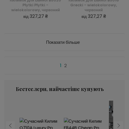
Килимок Для Ванної B5020
Килимок Для Ванної B5016
Płytki Płytki -
Grecki - wielokolorowy,
wielokolorowy, червоний
червоний
327,27 ₴
327,27 ₴
від
від
Показати більше
1
2
Бестселери, найчастіше купують