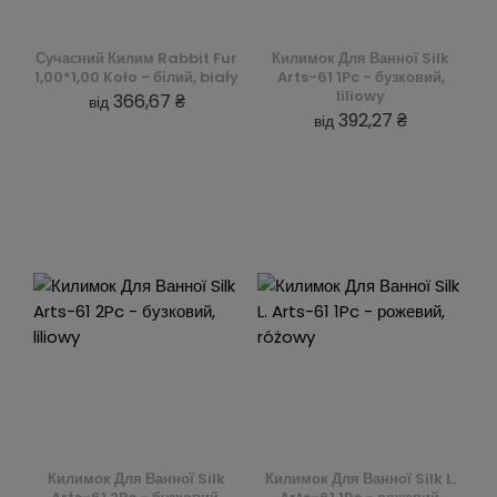
Сучасний Килим Rabbit Fur
Килимок Для Ванної Silk
1,00*1,00 Koło - білий, biały
Arts-61 1Pc - бузковий,
liliowy
366,67 ₴
від
392,27 ₴
від
Килимок Для Ванної Silk
Килимок Для Ванної Silk L.