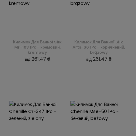
Килимок Для Ванної Silk
Килимок Для Ванної Silk
Mr-103 1Pc - кремовий,
Arts-66 1Pc - коричневий,
kremowy
brązowy
261,47 ₴
261,47 ₴
від
від