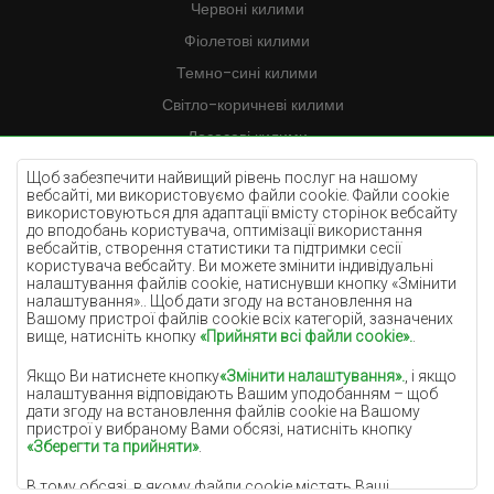
Червоні килими
Фіолетові килими
Темно-сині килими
Світло-коричневі килими
Лососеві килими
Кремові килими
Щоб забезпечити найвищий рівень послуг на нашому
вебсайті, ми використовуємо файли cookie. Файли cookie
Бузкові килими
використовуються для адаптації вмісту сторінок вебсайту
до вподобань користувача, оптимізації використання
Жовті килими
вебсайтів, створення статистики та підтримки сесії
М'ятні килими
користувача вебсайту. Ви можете змінити індивідуальні
налаштування файлів cookie, натиснувши кнопку «Змінити
Блакитні килими
налаштування».. Щоб дати згоду на встановлення на
Вашому пристрої файлів cookie всіх категорій, зазначених
Помаранчеві килими
вище, натисніть кнопку
«Прийняти всі файли cookie».
.
Рожеві килими
Якщо Ви натиснете кнопку
«Змінити налаштування».
, і якщо
Сірі покриття
налаштування відповідають Вашим уподобанням – щоб
дати згоду на встановлення файлів cookie на Вашому
Теракотові покриття
пристрої у вибраному Вами обсязі, натисніть кнопку
«Зберегти та прийняти»
.
Зелені покриття
В тому обсязі, в якому файли cookie містять Ваші
Золоті покриття