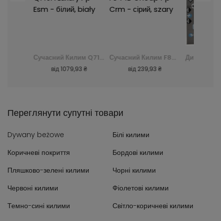
Ворсистий Килим Dark D. Silk - зелений, zielony
Сучасний Килим Q710A Luxury Pp Esm - білий, biały
Сучасний Килим F844B Cheap Pp Crm - сірий, szary
 ₴
від
1079,93 ₴
від
239,93 ₴
від
240
Переглянути супутні товари
Dywany beżowe
Білі килими
Коричневі покриття
Бордові килими
Пляшково-зелені килими
Чорні килими
Червоні килими
Фіолетові килими
Темно-сині килими
Світло-коричневі килими