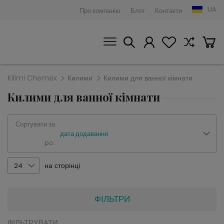
UA
Про компанію
Блог
Контакти
Kilimi Chemex
Килими
Килими для ванної кімнати
Килими для ванної кімнати
Сортувати за
дата додавання
po:
на сторінці
24
ФІЛЬТРИ
ФІЛЬТРУВАТИ