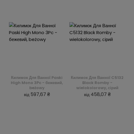
Килимок Для Ванної Paski
Килимок Для Ванної C5132
High Mono 3Pc - бежевий,
Black Romby -
beżowy
wielokolorowy, сірий
597,67 ₴
458,07 ₴
від
від