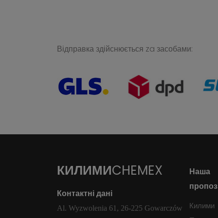
Відправка здійснюється za засобами:
КИЛИМИ
CHEMEX
Наша
пропоз
Контактні дані
Килими
Al. Wyzwolenia 61, 26-225 Gowarczów