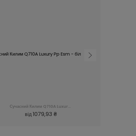
Сучасний Килим Q710A Luxury Pp Esm - білий, biały
1079,93 ₴
від