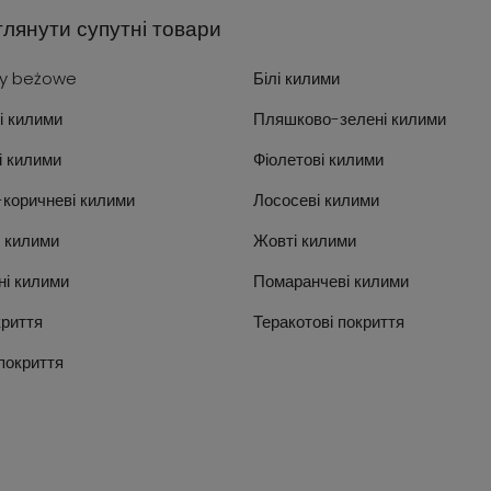
лянути супутні товари
y beżowe
Білі килими
і килими
Пляшково-зелені килими
і килими
Фіолетові килими
-коричневі килими
Лососеві килими
і килими
Жовті килими
ні килими
Помаранчеві килими
криття
Теракотові покриття
покриття