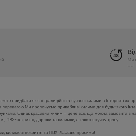
Ві
ий
Ми 
od 
ете придбати якісні традиційні та сучасні килими в Інтернеті за п
перевагою.Ми пропонуємо привабливі килими для будь-якого інтер'є
зерунками. Однак красивий килим – цене все, що можна замовити в 
тя, ПВХ-покриття, доріжки та килимки, а також штучну траву.
и, килимові покриття та ПВХ-Ласкаво просимо!