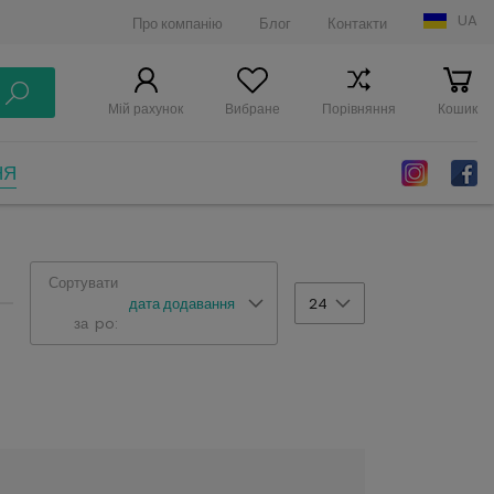
UA
Про компанію
Блог
Контакти
Мій рахунок
Вибране
Порівняння
Кошик
НЯ
Сортувати
дата додавання
24
за po: