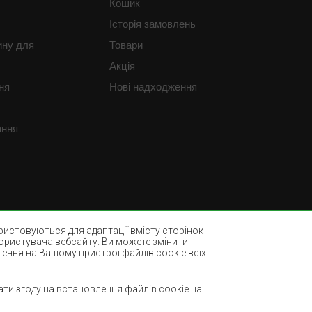
Кошик
Історія замовлень
ину для
Товари
Акція
ня
Нові надходження
ання
истовуються для адаптації вмісту сторінок
користувача вебсайту. Ви можете змінити
лення на Вашому пристрої файлів cookie всіх
Пляшково-зелені килими
ми
Світло-коричневі килими
ти згоду на встановлення файлів cookie на
М'ятні килими