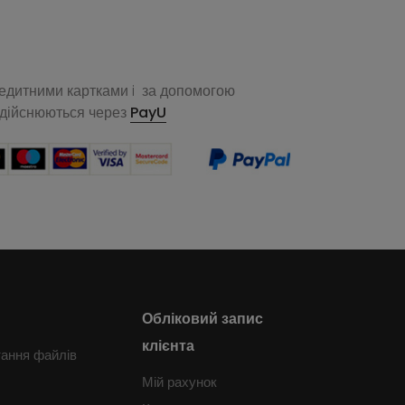
редитними картками i за допомогою
здійснюються через
PayU
Обліковий запис
клієнта
тання файлів
Мій рахунок