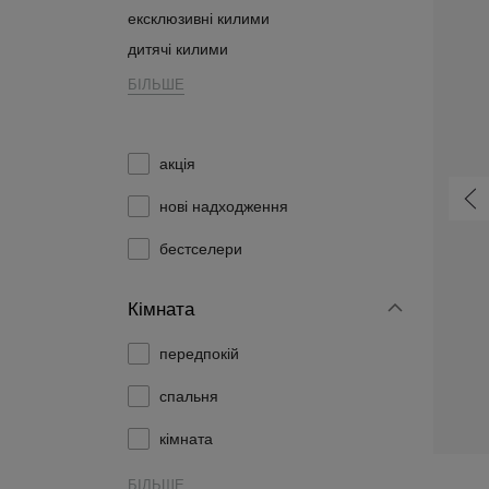
ексклюзивні килими
дитячі килими
БІЛЬШЕ
акція
нові надходження
бестселери
Кімната
передпокій
Сучасний Килим 2640A Dark Cheap Pp Crm - сірий, szary
Сучасний Килим K082B Luxury Pp Esm - сірий, szary
спальня
 ₴
626,60 ₴
від
кімната
БІЛЬШЕ