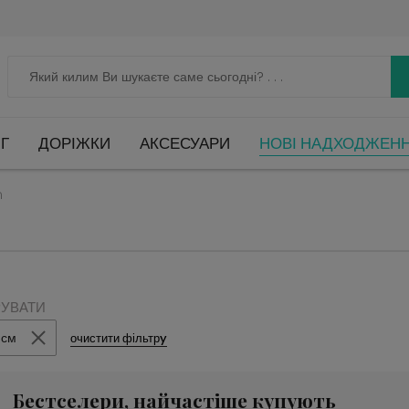
Г
ДОРІЖКИ
АКСЕСУАРИ
НОВІ НАДХОДЖЕН
m
РУВАТИ
 см
очистити фільтрy
Бестселери, найчастіше купують