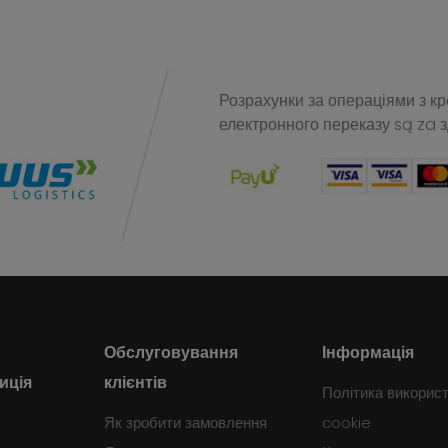
Розрахунки за операціями з к
електронного переказу
są za 
Обслуговування
Інформація
иція
клієнтів
Політика викорис
Як зробити замовлення
cookie