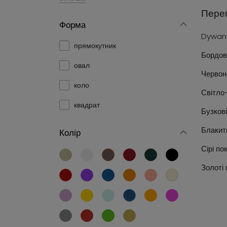
Перег
Форма
Dywan
прямокутник
Бордов
овал
Червон
коло
Світло
квадрат
Бузков
Блакит
Колір
Сірі по
Золоті 