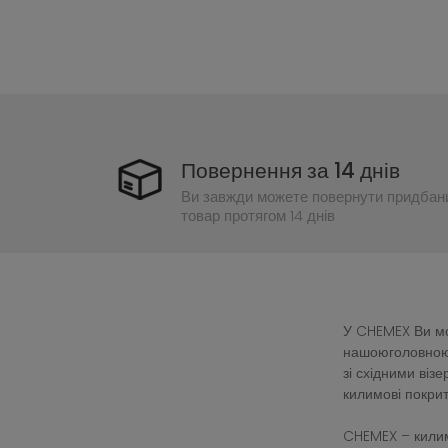
Повернення за 14 днів
Ви завжди можете повернути придбан
товар протягом 14 днів
У CHEMEX Ви мож
нашоюголовною 
зі східними ві
килимові покрит
CHEMEX – килим