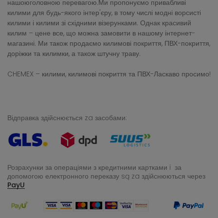
нашоюголовною перевагою.Ми пропонуємо привабливі
килими для будь-якого інтер'єру, в тому числі модні ворсисті
килими і килими зі східними візерунками. Однак красивий
килим – цене все, що можна замовити в нашому інтернет-
магазині. Ми також продаємо килимові покриття, ПВХ-покриття,
доріжки та килимки, а також штучну траву.
CHEMEX – килими, килимові покриття та ПВХ-Ласкаво просимо!
Відправка здійснюється za засобами:
Розрахунки за операціями з кредитними картками i за
допомогою електронного переказу
są za здійснюються через
PayU