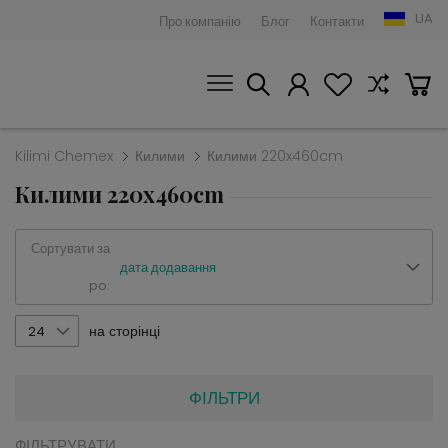
UA
Про компанію
Блог
Контакти
Kilimi Chemex
Килими
Килими 220x460cm
Килими 220x460cm
Сортувати за
дата додавання
po:
на сторінці
24
ФІЛЬТРИ
ФІЛЬТРУВАТИ