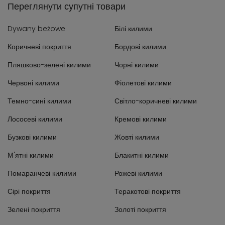
Переглянути супутні товари
Dywany beżowe
Білі килими
Коричневі покриття
Бордові килими
Пляшково-зелені килими
Чорні килими
Червоні килими
Фіолетові килими
Темно-сині килими
Світло-коричневі килими
Лососеві килими
Кремові килими
Бузкові килими
Жовті килими
М'ятні килими
Блакитні килими
Помаранчеві килими
Рожеві килими
Сірі покриття
Теракотові покриття
Зелені покриття
Золоті покриття