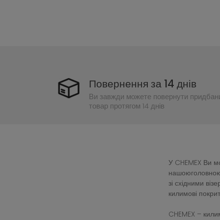
Повернення за 14 днів
Ви завжди можете повернути придбан
товар протягом 14 днів
У CHEMEX Ви мож
нашоюголовною 
зі східними ві
килимові покрит
CHEMEX – килим