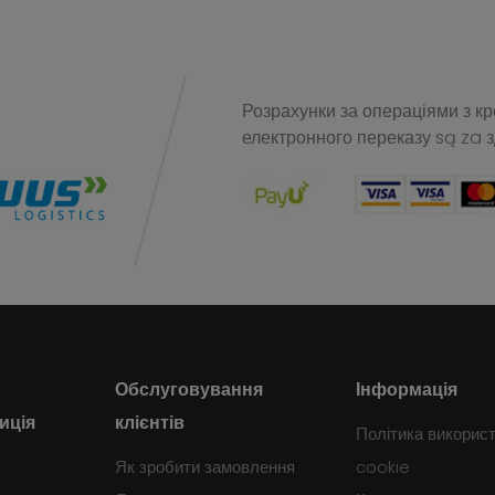
Розрахунки за операціями з к
електронного переказу
są za 
Обслуговування
Інформація
иція
клієнтів
Політика викорис
Як зробити замовлення
cookie