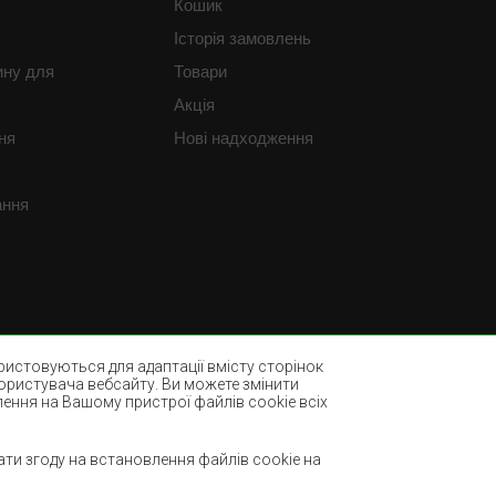
Кошик
Історія замовлень
ину для
Товари
Акція
ня
Нові надходження
ання
истовуються для адаптації вмісту сторінок
користувача вебсайту. Ви можете змінити
лення на Вашому пристрої файлів cookie всіх
Пляшково-зелені килими
ми
Світло-коричневі килими
ти згоду на встановлення файлів cookie на
М'ятні килими