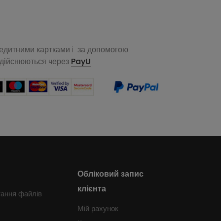
редитними картками i за допомогою
здійснюються через
PayU
Обліковий запис
клієнта
тання файлів
Мій рахунок