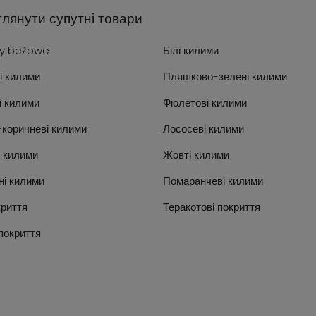
лянути супутні товари
y beżowe
Білі килими
і килими
Пляшково-зелені килими
і килими
Фіолетові килими
-коричневі килими
Лососеві килими
і килими
Жовті килими
ні килими
Помаранчеві килими
криття
Теракотові покриття
покриття