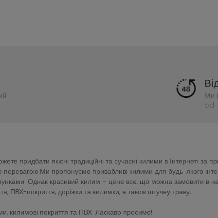
Ві
ий
Ми 
od 
ете придбати якісні традиційні та сучасні килими в Інтернеті за п
перевагою.Ми пропонуємо привабливі килими для будь-якого інтер'є
зерунками. Однак красивий килим – цене все, що можна замовити в 
тя, ПВХ-покриття, доріжки та килимки, а також штучну траву.
и, килимові покриття та ПВХ-Ласкаво просимо!