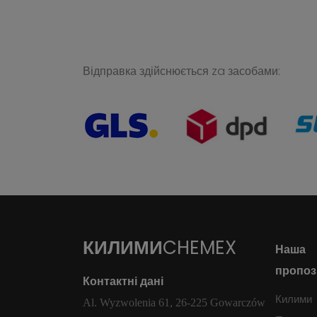
Відправка здійснюється za засобами:
КИЛИМИ
CHEMEX
Наша
пропоз
Контактні дані
Килими
Al. Wyzwolenia 61, 26-225 Gowarczów