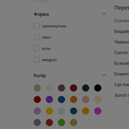
Перег
Форма
Dywan
прямокутник
Бордов
овал
Червон
коло
Світло
квадрат
Бузков
Блакит
Колір
Сірі по
Золоті 