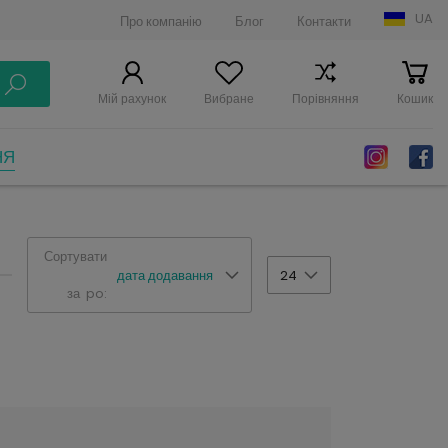
UA
Про компанію
Блог
Контакти
Мій рахунок
Вибране
Порівняння
Кошик
НЯ
Сортувати
дата додавання
24
за po: