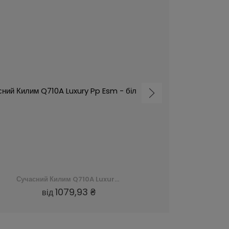
Сучасний Килим Q710A Luxury Pp Esm - білий, biały
1079,93 ₴
від