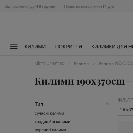
Відправлення до
48 години
Право на повернення
14 дні
КИЛИМИ
ПОКРИТТЯ
КИЛИМКИ ДЛЯ НІ
Kilimi Chemex
Килими
Килими 190x370
Килими 190x370cm
ФІЛЬТ
Тип
190x3
сучасні килими
традиційні килими
ворсисті килими