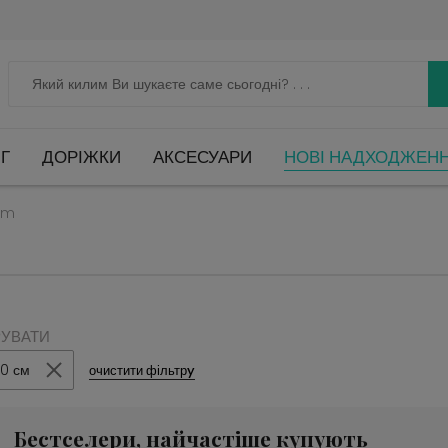
Г
ДОРІЖКИ
АКСЕСУАРИ
НОВІ НАДХОДЖЕН
cm
РУВАТИ
70 см
очистити фільтрy
Бестселери, найчастіше купують