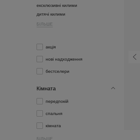
ексклюзивні килими
дитячі килими
БІЛЬШЕ
акція
нові надходження
бестселери
Кімната
передпокій
Сучасний Килим 2640A Dark Cheap Pp Crm - сірий, szary
Сучасний Килим K082B Luxury Pp Esm - сірий, szary
спальня
 ₴
626,60 ₴
від
кімната
БІЛЬШЕ