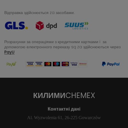
Відправка здійснюється za засобами:
Розрахунки за операціями з кредитними картками i за
допомогою електронного переказу
są za здійснюються через
PayU
КИЛИМИ
CHEMEX
Контактні дані
Al. Wyzwolenia 61, 26-225 Gowarczów