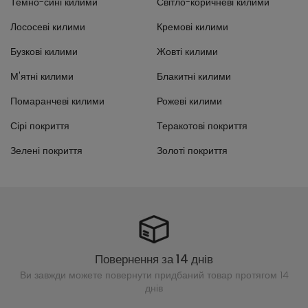
Темно-сині килими
Світло-коричневі килими
Лососеві килими
Кремові килими
Бузкові килими
Жовті килими
М'ятні килими
Блакитні килими
Помаранчеві килими
Рожеві килими
Сірі покриття
Теракотові покриття
Зелені покриття
Золоті покриття
Повернення за 14 днів
Ви завжди можете повернути придбаний
товар протягом 14
днів