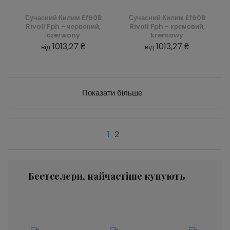
Сучасний Килим Ef60B
Сучасний Килим Ef60B
Rivoli Fph - червоний,
Rivoli Fph - кремовий,
czerwony
kremowy
1013,27 ₴
1013,27 ₴
від
від
Показати більше
1
2
Бестселери, найчастіше купують