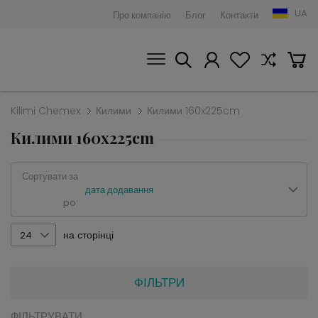
UA
Про компанію
Блог
Контакти
Kilimi Chemex
Килими
Килими 160x225cm
Килими 160x225cm
Сортувати за
дата додавання
po:
на сторінці
24
ФІЛЬТРИ
ФІЛЬТРУВАТИ