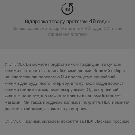
Відправка товару протягом 48 годин
Ми відправляємо товар w протягом 48 годин
od після
отримання платежу
У CHEMEX Ви можете придбати якісні традиційні та сучасні
килими в Інтернеті за привабливими цінами. Великий вибір є
нашоюголовною перевагою.Ми пропонуємо привабливі
килими для будь-якого інтер'єру, в тому числі модні ворсисті
килими і килими зі східними візерунками. Однак красивий
килим – цене все, що можна замовити в нашому інтернет-
магазині. Ми також продаємо килимові покриття, ПВХ-покриття,
доріжки та килимки, а також штучну траву.
CHEMEX – килими, килимові покриття та ПВХ-Ласкаво просимо!