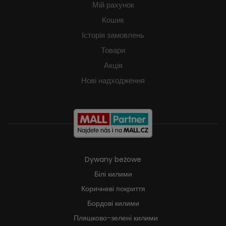
Мій рахунок
Кошик
Історія замовлень
Товари
Акція
Нові надходження
Dywany beżowe
Білі килими
Коричневі покриття
Бордові килими
Пляшково-зелені килими