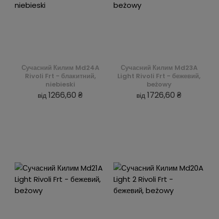
Сучасний Килим Md24A
Сучасний Килим Md23A
Rivoli Frt - блакитний,
Light Rivoli Frt - бежевий,
niebieski
beżowy
1266,60 ₴
1726,60 ₴
від
від