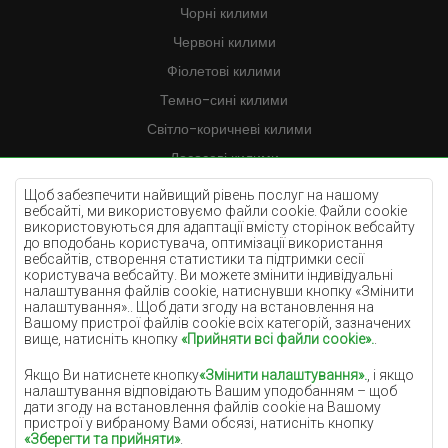
Чорні килими
Червоні килими
Фіолетові килими
Темно-сині килими
Світло-коричневі килими
Лососеві килими
Кремові килими
Щоб забезпечити найвищий рівень послуг на нашому
вебсайті, ми використовуємо файли cookie. Файли cookie
Бузкові килими
використовуються для адаптації вмісту сторінок вебсайту
до вподобань користувача, оптимізації використання
Жовті килими
вебсайтів, створення статистики та підтримки сесії
М'ятні килими
користувача вебсайту. Ви можете змінити індивідуальні
налаштування файлів cookie, натиснувши кнопку «Змінити
Блакитні килими
налаштування».. Щоб дати згоду на встановлення на
Вашому пристрої файлів cookie всіх категорій, зазначених
Помаранчеві килими
вище, натисніть кнопку
«Прийняти всі файли cookie».
.
Рожеві килими
Якщо Ви натиснете кнопку
«Змінити налаштування».
, і якщо
Сірі покриття
налаштування відповідають Вашим уподобанням – щоб
дати згоду на встановлення файлів cookie на Вашому
Теракотові покриття
пристрої у вибраному Вами обсязі, натисніть кнопку
«Зберегти та прийняти»
.