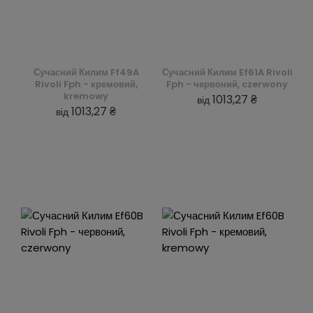
Сучасний Килим Ff49A
Сучасний Килим Ef61A Rivoli
Rivoli Fph - кремовий,
Fph - червоний, czerwony
kremowy
1013,27 ₴
від
1013,27 ₴
від