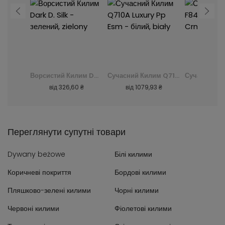
Ворсистий Килим Dark D. Silk - зелений, zielony
Сучасний Килим Q710A Luxury Pp Esm - білий, biały
Сучасний Килим F844B Cheap Pp Crm - сірий, szary
 ₴
від
1079,93 ₴
від
239,93 ₴
від
240
Переглянути супутні товари
Dywany beżowe
Білі килими
Коричневі покриття
Бордові килими
Пляшково-зелені килими
Чорні килими
Червоні килими
Фіолетові килими