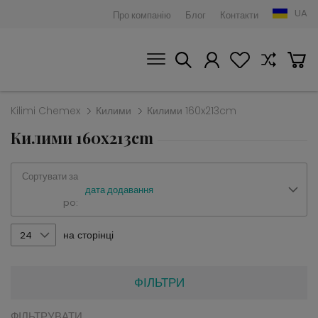
UA
Про компанію
Блог
Контакти
Kilimi Chemex
Килими
Килими 160x213cm
Килими 160x213cm
Сортувати за
дата додавання
po:
на сторінці
24
ФІЛЬТРИ
ФІЛЬТРУВАТИ