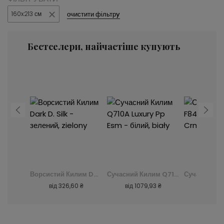
очистити фільтрy
160x213 см
Бестселери, найчастіше купують
Сучасний Килим K082B Luxury Pp Esm - сірий, szary
Ворсистий Килим Dark D. Silk - зелений, zielony
Сучасний Килим Q710A Luxury Pp Esm - білий, biały
0 ₴
від
326,60 ₴
від
1079,93 ₴
від
239