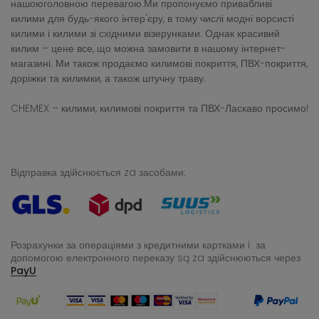
нашоюголовною перевагою.Ми пропонуємо привабливі
килими для будь-якого інтер'єру, в тому числі модні ворсисті
килими і килими зі східними візерунками. Однак красивий
килим – цене все, що можна замовити в нашому інтернет-
магазині. Ми також продаємо килимові покриття, ПВХ-покриття,
доріжки та килимки, а також штучну траву.
CHEMEX – килими, килимові покриття та ПВХ-Ласкаво просимо!
Відправка здійснюється za засобами:
Розрахунки за операціями з кредитними картками i за
допомогою електронного переказу
są za здійснюються через
PayU