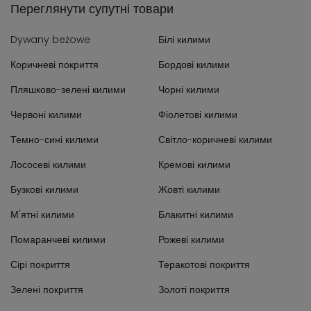
Переглянути супутні товари
Dywany beżowe
Білі килими
Коричневі покриття
Бордові килими
Пляшково-зелені килими
Чорні килими
Червоні килими
Фіолетові килими
Темно-сині килими
Світло-коричневі килими
Лососеві килими
Кремові килими
Бузкові килими
Жовті килими
М'ятні килими
Блакитні килими
Помаранчеві килими
Рожеві килими
Сірі покриття
Теракотові покриття
Зелені покриття
Золоті покриття