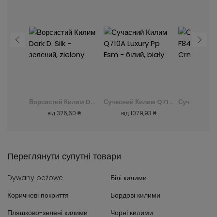
Сучасний Килим K082B Luxury Pp Esm - сірий, szary
Ворсистий Килим Dark D. Silk - зелений, zielony
Сучасний Килим Q710A Luxury Pp Esm - білий, biały
0 ₴
від
326,60 ₴
від
1079,93 ₴
від
239
Переглянути супутні товари
Dywany beżowe
Білі килими
Коричневі покриття
Бордові килими
Пляшково-зелені килими
Чорні килими