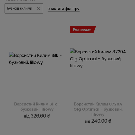
очистити фільтрy
бузкові килими
Розпродаж
Ворсистий Килим Silk -
Ворсистий Килим 8720A
бузковий, liliowy
Olg Optimal - бузковий,
liliowy
326,60 ₴
від
240,00 ₴
від