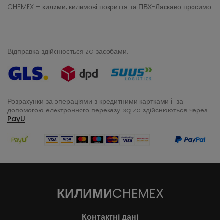
CHEMEX – килими, килимові покриття та ПВХ-Ласкаво просимо!
Відправка здійснюється za засобами:
Розрахунки за операціями з кредитними картками i за
допомогою електронного переказу
są za здійснюються через
PayU
КИЛИМИ
CHEMEX
Контактні дані