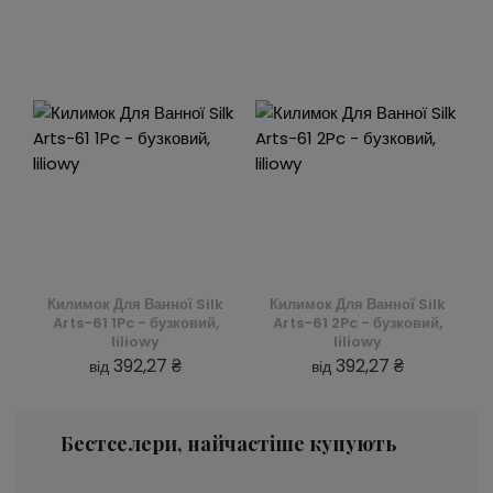
Килимок Для Ванної Silk
Килимок Для Ванної Silk
Arts-61 1Pc - бузковий,
Arts-61 2Pc - бузковий,
liliowy
liliowy
392,27 ₴
392,27 ₴
від
від
Бестселери, найчастіше купують