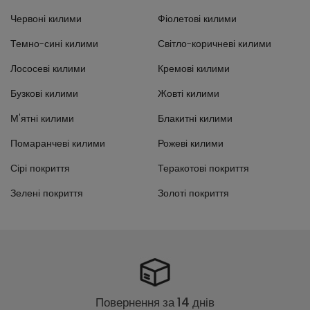
Червоні килими
Фіолетові килими
Темно-сині килими
Світло-коричневі килими
Лососеві килими
Кремові килими
Бузкові килими
Жовті килими
М'ятні килими
Блакитні килими
Помаранчеві килими
Рожеві килими
Сірі покриття
Теракотові покриття
Зелені покриття
Золоті покриття
Повернення за 14 днів