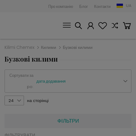
UA
Про компанію
Блог
Контакти
Kilimi Chemex
Килими
Бузкові килими
Бузкові килими
Сортувати за
дата додавання
po:
на сторінці
24
ФІЛЬТРИ
ФІЛЬТРУВАТИ