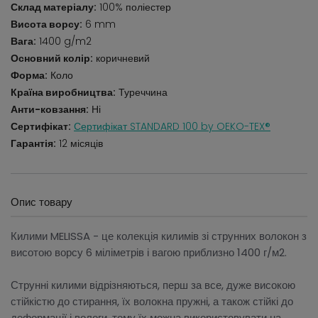
Склад матеріалу:
100% поліестер
Висота ворсу:
6 mm
Вага:
1400 g/m2
Основний колір:
коричневий
Форма:
Коло
Країна виробництва:
Туреччина
Анти-ковзання:
Ні
Сертифікат:
Сертифікат STANDARD 100 by OEKO-TEX®
Гарантія:
12 місяців
Опис товару
Килими MELISSA - це колекція килимів зі струнних волокон з
висотою ворсу 6 міліметрів і вагою приблизно 1400 г/м2.
Струнні килими відрізняються, перш за все, дуже високою
стійкістю до стирання, їх волокна пружні, а також стійкі до
деформації і вологи, тому їх можна використовувати на