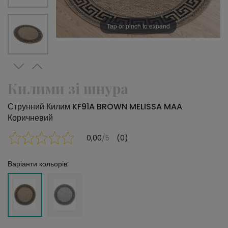
Tap or pinch to expand
Килими зі шнура
Струнний Килим KF91A BROWN MELISSA MAA
Коричневий
0,00
/5
(0)
Варіанти кольорів: