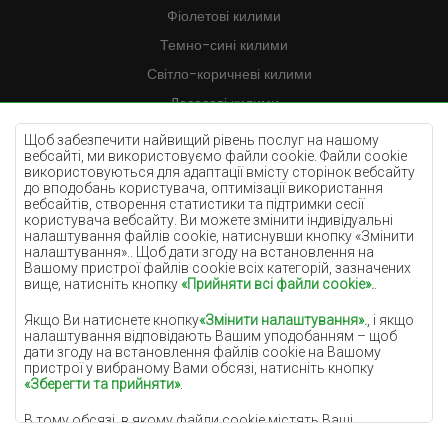
Фіолетові килими
Темно-сині килими
Світло-коричневі килими
Лососеві килими
Кремові килими
Щоб забезпечити найвищий рівень послуг на нашому
вебсайті, ми використовуємо файли cookie. Файли cookie
Бузкові килими
використовуються для адаптації вмісту сторінок вебсайту
до вподобань користувача, оптимізації використання
Жовті килими
вебсайтів, створення статистики та підтримки сесії
М'ятні килими
користувача вебсайту. Ви можете змінити індивідуальні
налаштування файлів cookie, натиснувши кнопку «Змінити
Блакитні килими
налаштування».. Щоб дати згоду на встановлення на
Вашому пристрої файлів cookie всіх категорій, зазначених
Помаранчеві килими
вище, натисніть кнопку
«Прийняти всі файли cookie».
.
Рожеві килими
Якщо Ви натиснете кнопку
«Змінити налаштування».
, і якщо
Сірі покриття
налаштування відповідають Вашим уподобанням – щоб
дати згоду на встановлення файлів cookie на Вашому
Теракотові покриття
пристрої у вибраному Вами обсязі, натисніть кнопку
«Зберегти та прийняти»
.
Зелені покриття
В тому обсязі, в якому файли cookie містять Ваші
Золоті покриття
персональні дані, підставою для їх обробки є законний