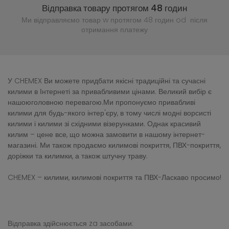
Відправка товару протягом 48 годин
Ми відправляємо товар w протягом 48 годин
od після
отримання платежу
У CHEMEX Ви можете придбати якісні традиційні та сучасні
килими в Інтернеті за привабливими цінами. Великий вибір є
нашоюголовною перевагою.Ми пропонуємо привабливі
килими для будь-якого інтер'єру, в тому числі модні ворсисті
килими і килими зі східними візерунками. Однак красивий
килим – цене все, що можна замовити в нашому інтернет-
магазині. Ми також продаємо килимові покриття, ПВХ-покриття,
доріжки та килимки, а також штучну траву.
CHEMEX – килими, килимові покриття та ПВХ-Ласкаво просимо!
Відправка здійснюється za засобами: