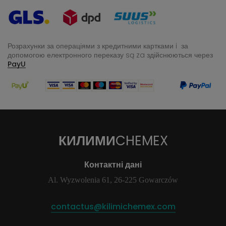
Розрахунки за операціями з кредитними картками i за
допомогою електронного переказу
są za здійснюються через
PayU
КИЛИМИ
CHEMEX
Контактні дані
Al. Wyzwolenia 61, 26-225 Gowarczów
contactus@kilimichemex.com